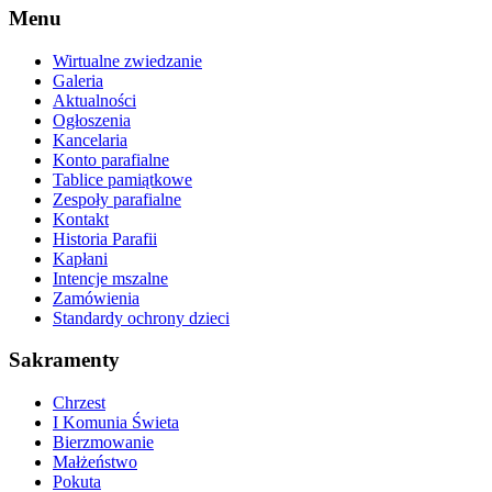
Menu
Wirtualne zwiedzanie
Galeria
Aktualności
Ogłoszenia
Kancelaria
Konto parafialne
Tablice pamiątkowe
Zespoły parafialne
Kontakt
Historia Parafii
Kapłani
Intencje mszalne
Zamówienia
Standardy ochrony dzieci
Sakramenty
Chrzest
I Komunia Świeta
Bierzmowanie
Małżeństwo
Pokuta