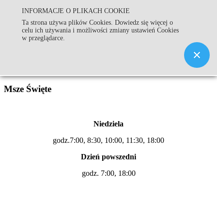
INFORMACJE O PLIKACH COOKIE
Parafia Św. Andrzeja Apostoła
Ta strona używa plików Cookies. Dowiedz się więcej o
celu ich używania i możliwości zmiany ustawień Cookies
w Złoczewie
w przeglądarce.
Msze Święte
Niedziela
godz.7:00, 8:30, 10:00, 11:30, 18:00
Dzień powszedni
godz. 7:00, 18:00