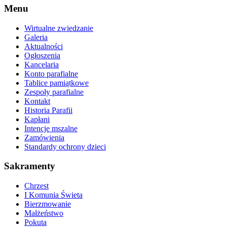
Menu
Wirtualne zwiedzanie
Galeria
Aktualności
Ogłoszenia
Kancelaria
Konto parafialne
Tablice pamiątkowe
Zespoły parafialne
Kontakt
Historia Parafii
Kapłani
Intencje mszalne
Zamówienia
Standardy ochrony dzieci
Sakramenty
Chrzest
I Komunia Świeta
Bierzmowanie
Małżeństwo
Pokuta