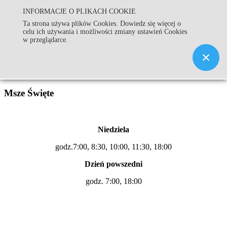
INFORMACJE O PLIKACH COOKIE
Parafia Św. Andrzeja Apostoła
Ta strona używa plików Cookies. Dowiedz się więcej o
celu ich używania i możliwości zmiany ustawień Cookies
w Złoczewie
w przeglądarce.
Msze Święte
Niedziela
godz.7:00, 8:30, 10:00, 11:30, 18:00
Dzień powszedni
godz. 7:00, 18:00