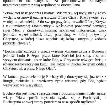
upodobnieni do Chrystusa, za pośrednictwem Eucharystii
uczestniczą razem z całą wspólnotą w ofierze Pana.
"Zbawiciel nasz podczas Ostatniej Wieczerzy, tej nocy, kiedy został
wydany, ustanowił eucharystyczną Ofiarę Ciała i Krwi swojej, aby
w niej na całe wieki, aż do swego przyjścia, utrwalić Ofiarę Krzyża
i tak umiłowanej Oblubienicy - Kościołowi powierzyć pamiątkę
swej Męki i Zmartwychwstania: sakrament miłosierdzia, znak
jedności, węzeł miłości, ucztę paschalną, w której pożywamy
Chrystusa, w której dusza napełnia się łaską i otrzymuje zadatek
przyszłej chwały".
"Eucharystia oznacza i urzeczywistnia komunię życia z Bogiem i
jedność Ludu Bożego, przez które Kościół jest sobą. Jest ona
szczytem działania, przez które Bóg w Chrystusie uświęca świat, a
równocześnie szczytem kultu, jaki ludzie w Duchu Świętym oddają
Chrystusowi, a przez Niego Ojcu".
W końcu, przez celebrację Eucharystii jednoczymy się już teraz z
liturgią niebieską i uprzedzamy życie wieczne, gdy Bóg będzie
wszystkim we wszystkich.
Eucharystia jest więc streszczeniem i podsumowaniem całej naszej
wiary. "Nasz sposób myślenia zgadza się z Eucharystią, a
Eucharystia ze swej strony potwierdza nasz sposób myślenia"