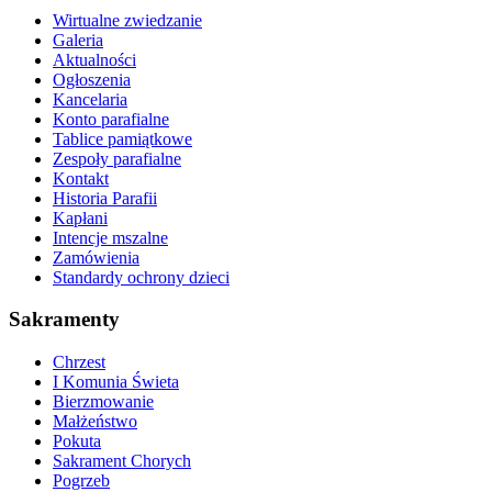
Wirtualne zwiedzanie
Galeria
Aktualności
Ogłoszenia
Kancelaria
Konto parafialne
Tablice pamiątkowe
Zespoły parafialne
Kontakt
Historia Parafii
Kapłani
Intencje mszalne
Zamówienia
Standardy ochrony dzieci
Sakramenty
Chrzest
I Komunia Świeta
Bierzmowanie
Małżeństwo
Pokuta
Sakrament Chorych
Pogrzeb